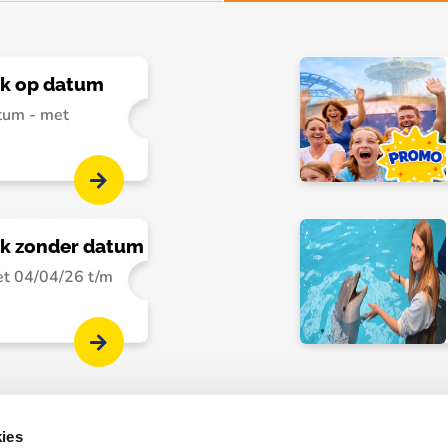
rk op datum
tum - met
rk zonder datum
et 04/04/26 t/m
ies